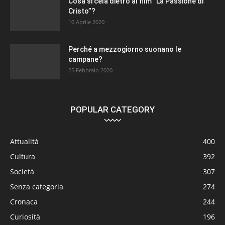
Cosa si cela dietro al film “La Passione di
Cristo”?
10 Aprile 2020
Perché a mezzogiorno suonano le
campane?
25 Febbraio 2020
POPULAR CATEGORY
Attualità
400
Cultura
392
Società
307
Senza categoria
274
Cronaca
244
Curiosità
196