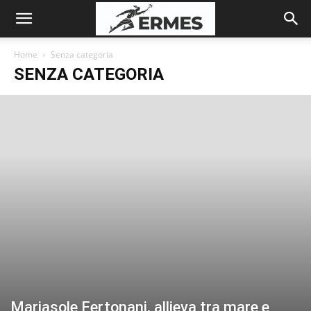
Home
Senza categoria
SENZA CATEGORIA
Mariasole Fertonani, allieva tra mare e