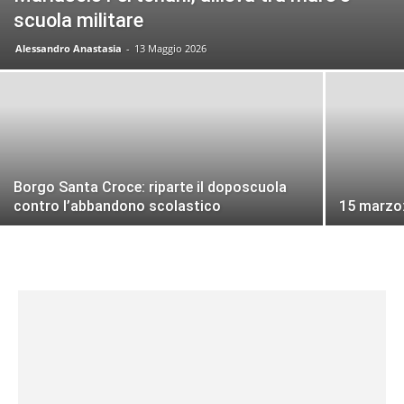
scuola militare
Alessandro Anastasia
-
13 Maggio 2026
Borgo Santa Croce: riparte il doposcuola
contro l’abbandono scolastico
15 marzo: