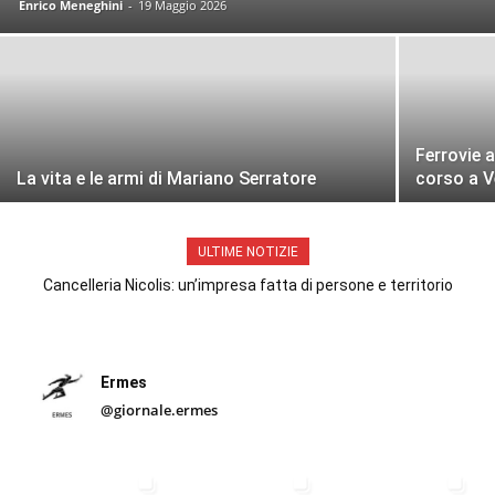
Enrico Meneghini
-
19 Maggio 2026
Ferrovie a
La vita e le armi di Mariano Serratore
corso a 
ULTIME NOTIZIE
Cancelleria Nicolis: un’impresa fatta di persone e territorio
Ermes
@giornale.ermes