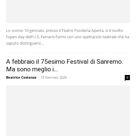
Lo scorso 10 gennaio, presso il Teatro Fonderia Aperta, si è svolto
l’open day dell’I.I.S. Ferraris-Fermi con uno spettacolo teatrale che ha
saputo distinguersi...
A febbraio il 75esimo Festival di Sanremo.
Ma sono meglio i...
Beatrice Costanza
-
18 Gennaio 2026
0