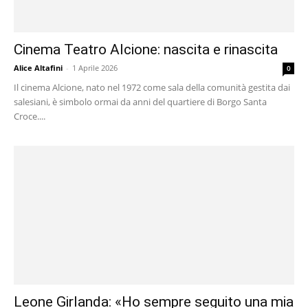
Cinema Teatro Alcione: nascita e rinascita
Alice Altafini
-
1 Aprile 2026
0
Il cinema Alcione, nato nel 1972 come sala della comunità gestita dai
salesiani, è simbolo ormai da anni del quartiere di Borgo Santa
Croce....
Leone Girlanda: «Ho sempre seguito una mia