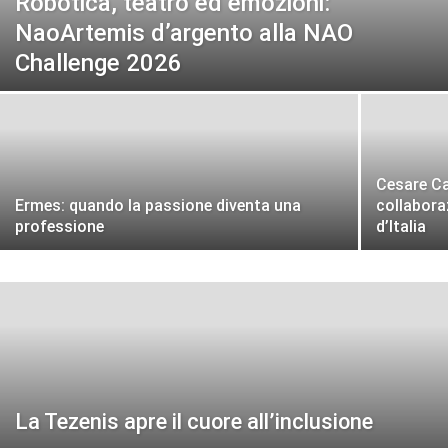
Robotica, teatro ed emozioni:
NaoArtemis d’argento alla NAO
Challenge 2026
Cesare Ca
Ermes: quando la passione diventa una
collabora
professione
d’Italia
La Tezenis apre il cuore all’inclusione