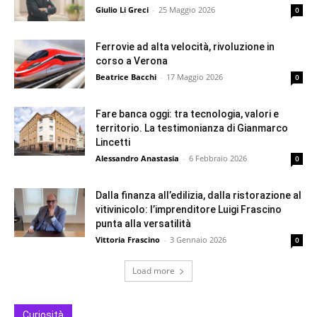
Giulio Li Greci
-
25 Maggio 2026
0
Ferrovie ad alta velocità, rivoluzione in
corso a Verona
Beatrice Bacchi
-
17 Maggio 2026
0
Fare banca oggi: tra tecnologia, valori e
territorio. La testimonianza di Gianmarco
Lincetti
Alessandro Anastasia
-
6 Febbraio 2026
0
Dalla finanza all’edilizia, dalla ristorazione al
vitivinicolo: l’imprenditore Luigi Frascino
punta alla versatilità
Vittoria Frascino
-
3 Gennaio 2026
0
Load more
Curiosità