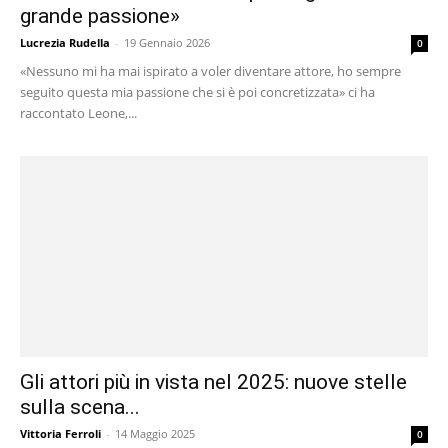
grande passione»
Lucrezia Rudella
-
19 Gennaio 2026
0
«Nessuno mi ha mai ispirato a voler diventare attore, ho sempre
seguito questa mia passione che si è poi concretizzata» ci ha
raccontato Leone,...
Gli attori più in vista nel 2025: nuove stelle
sulla scena...
Vittoria Ferroli
-
14 Maggio 2025
0