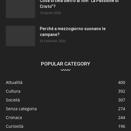
Cosa si cela dietro al film “La Passione di
Cristo”?
10 Aprile 2020
Perché a mezzogiorno suonano le
campane?
25 Febbraio 2020
POPULAR CATEGORY
Attualità
400
Cultura
392
Società
307
Senza categoria
274
Cronaca
244
Curiosità
196