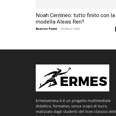
Noah Centineo: tutto finito con la
modella Alexis Ren?
Beatrice Pasini
-
29 Marzo 2020
Ermesverona.it è un progetto multimediale
didattico, formativo, senza scopo di lucro,
realizzato dagli studenti del liceo classico dell