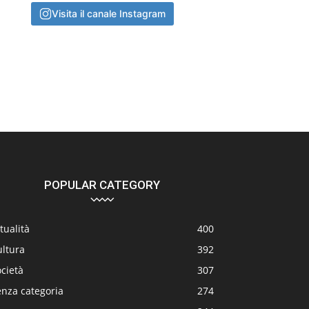
Visita il canale Instagram
POPULAR CATEGORY
tualità
400
ultura
392
cietà
307
enza categoria
274