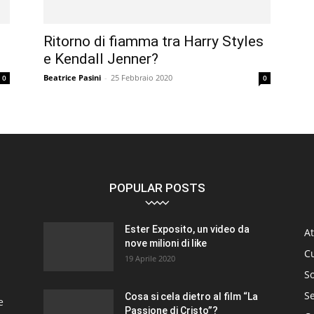
Ritorno di fiamma tra Harry Styles
e Kendall Jenner?
Beatrice Pasini
-
25 Febbraio 2020
0
0
POPULAR POSTS
Ester Exposito, un video da
At
nove milioni di like
C
19 Aprile 2020
So
S
Cosa si cela dietro al film “La
e
Passione di Cristo”?