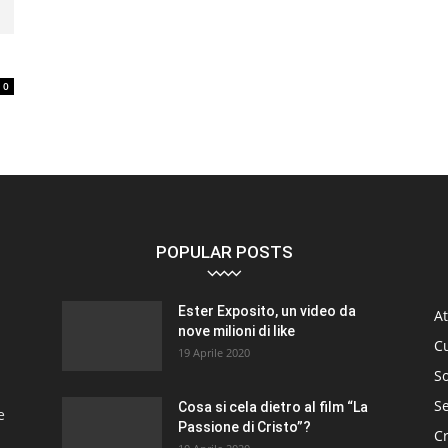
0
POPULAR POSTS
Ester Exposito, un video da
At
nove milioni di like
C
19 Aprile 2020
So
S
Cosa si cela dietro al film “La
e
Passione di Cristo”?
C