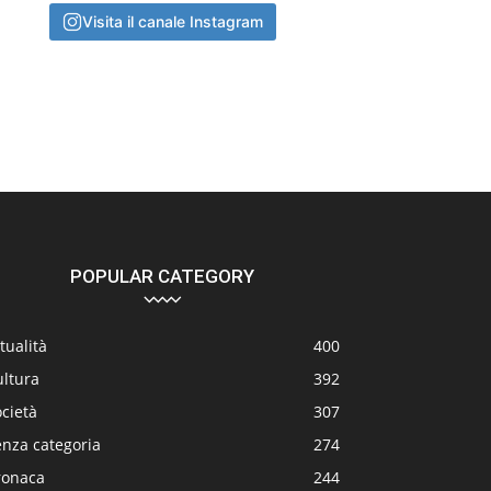
Visita il canale Instagram
POPULAR CATEGORY
tualità
400
ultura
392
cietà
307
enza categoria
274
ronaca
244