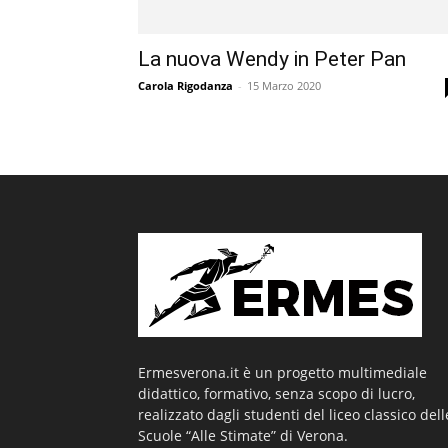
La nuova Wendy in Peter Pan
Carola Rigodanza
-
15 Marzo 2020
Ermesverona.it è un progetto multimediale
didattico, formativo, senza scopo di lucro,
realizzato dagli studenti del liceo classico dell
Scuole “Alle Stimate” di Verona.