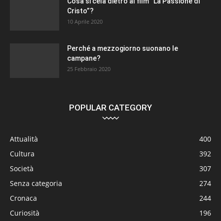
Cosa si cela dietro al film “La Passione di
Cristo”?
10 Aprile 2020
Perché a mezzogiorno suonano le
campane?
25 Febbraio 2020
POPULAR CATEGORY
Attualità
400
Cultura
392
Società
307
Senza categoria
274
Cronaca
244
Curiosità
196