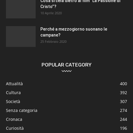
Cosa si cela dietro al film “La Passione di
Cristo”?
10 Aprile 2020
Perché a mezzogiorno suonano le
campane?
25 Febbraio 2020
POPULAR CATEGORY
Attualità
400
Cultura
392
Società
307
Senza categoria
274
Cronaca
244
Curiosità
196