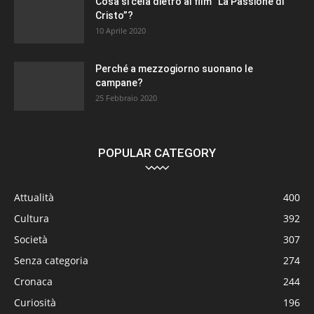
Cosa si cela dietro al film “La Passione di
Cristo”?
10 Aprile 2020
Perché a mezzogiorno suonano le
campane?
25 Febbraio 2020
POPULAR CATEGORY
Attualità
400
Cultura
392
Società
307
Senza categoria
274
Cronaca
244
Curiosità
196