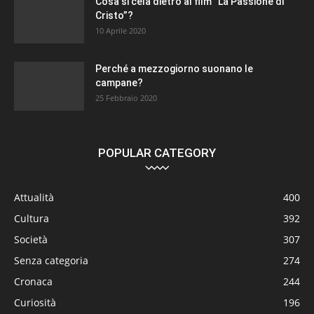
Cosa si cela dietro al film “La Passione di
Cristo”?
10 Aprile 2020
Perché a mezzogiorno suonano le
campane?
25 Febbraio 2020
POPULAR CATEGORY
Attualità
400
Cultura
392
Società
307
Senza categoria
274
Cronaca
244
Curiosità
196