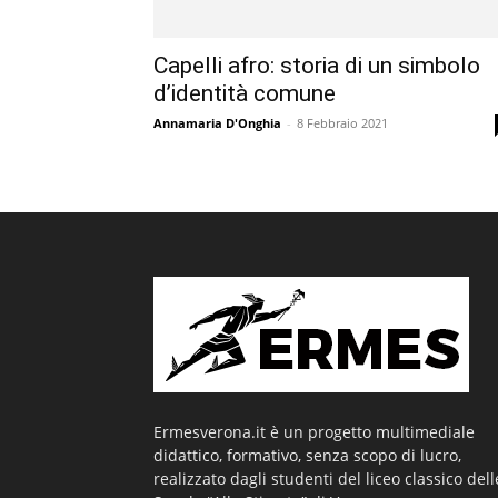
Capelli afro: storia di un simbolo
d’identità comune
Annamaria D'Onghia
-
8 Febbraio 2021
Ermesverona.it è un progetto multimediale
didattico, formativo, senza scopo di lucro,
realizzato dagli studenti del liceo classico dell