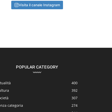
Visita il canale Instagram
POPULAR CATEGORY
tualità
400
ultura
392
cietà
307
enza categoria
274