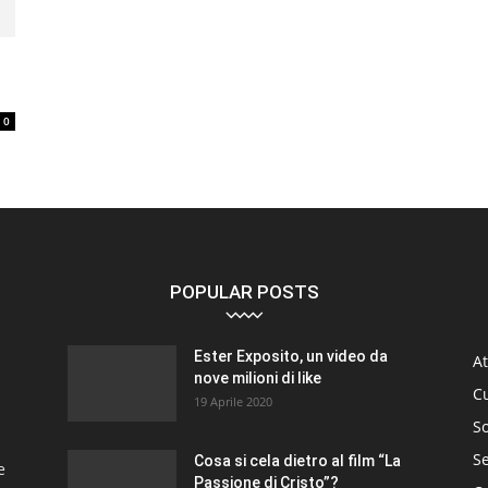
0
POPULAR POSTS
Ester Exposito, un video da
At
nove milioni di like
C
19 Aprile 2020
So
S
Cosa si cela dietro al film “La
e
Passione di Cristo”?