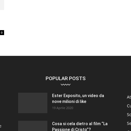
0
POPULAR POSTS
Ester Exposito, un video da
At
nove milioni di like
C
19 Aprile 2020
So
S
Cosa si cela dietro al film “La
e
Passione di Cristo”?