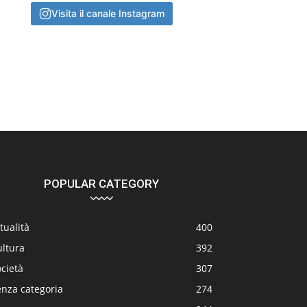
Visita il canale Instagram
POPULAR CATEGORY
tualità
400
ultura
392
cietà
307
enza categoria
274