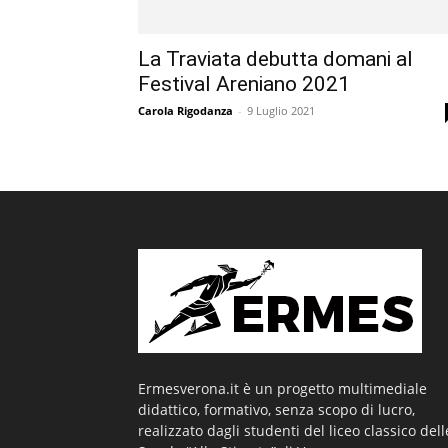
La Traviata debutta domani al
Festival Areniano 2021
Carola Rigodanza
-
9 Luglio 2021
Ermesverona.it è un progetto multimediale
didattico, formativo, senza scopo di lucro,
realizzato dagli studenti del liceo classico dell