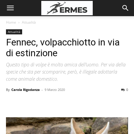
Home
Attualità
Attualità
Fennec, volpacchiotto in via
di estinzione
Questo tipo di volpe è molto amica dell’uomo. Per via della
specie che sta per scomparire, però, è illegale adottarla
come animale domestico.
By
Carola Rigodanza
-
9 Marzo 2020
0