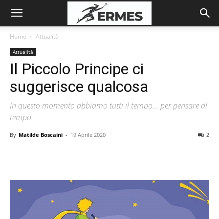
Home
Attualità
Attualità
Il Piccolo Principe ci
suggerisce qualcosa
In questo momento abbiamo tutti il tempo… per pensare al
tempo
By
Matilde Boscaini
-
19 Aprile 2020
2