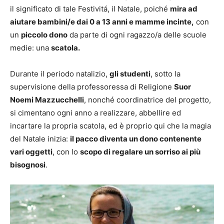
il significato di tale Festivitá, il Natale, poiché
mira ad
aiutare bambini/e dai 0 a 13 anni e mamme incinte,
con
un
piccolo dono
da parte di ogni ragazzo/a delle scuole
medie: una
scatola.
Durante il periodo natalizio,
gli studenti
, sotto la
supervisione della professoressa di Religione
Suor
Noemi Mazzucchelli
, nonché coordinatrice del progetto,
si cimentano ogni anno a realizzare, abbellire ed
incartare la propria scatola, ed è proprio qui che la magia
del Natale inizia:
il pacco diventa un dono contenente
vari oggetti
, con lo
scopo di regalare un sorriso ai più
bisognosi
.