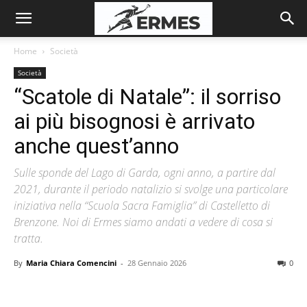
Home
Società
Società
“Scatole di Natale”: il sorriso
ai più bisognosi è arrivato
anche quest’anno
Sulle sponde del Lago di Garda, ogni anno, a partire dal
2021, durante il periodo natalizio si svolge una particolare
iniziativa nella “Scuola Sacra Famiglia” di Castelletto di
Brenzone. Noi di Ermes siamo andati a vedere di cosa si
tratta.
By
Maria Chiara Comencini
-
28 Gennaio 2026
0