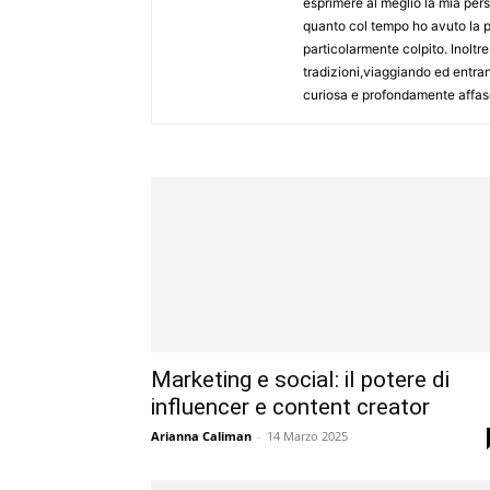
esprimere al meglio la mia pers
quanto col tempo ho avuto la po
particolarmente colpito. Inoltr
tradizioni,viaggiando ed entra
curiosa e profondamente affasc
Marketing e social: il potere di
influencer e content creator
Arianna Caliman
-
14 Marzo 2025