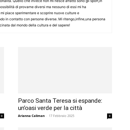
onalità. Quello che invece non mi riesce affatto sono gli sport,in
ssibilità di provarne diversi ma nessuno di essi mi ha
e mi piace sperimentare e scoprire nuove culture e
ndo in contatto con persone diverse. Mi ritengo,infine,una persona
inata dal mondo della cultura e del sapere!
Parco Santa Teresa si espande:
un’oasi verde per la città
Arianna Caliman
-
17 Febbraio 2025
0
0