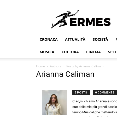
Ermes
CRONACA
ATTUALITÀ
SOCIETÀ
MUSICA
CULTURA
CINEMA
SPET
Home
Authors
Posts by Arianna Caliman
Arianna Caliman
5 POSTS
0 COMMENTS
Ciao,mi chiamo Arianna e sono 
due delle mie più grandi passion
tempo Musical,che mettendo in