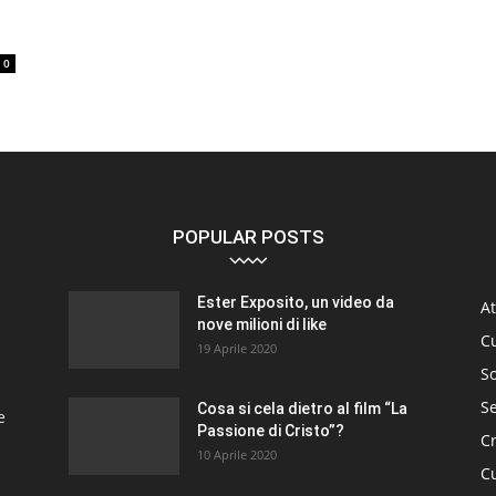
o
0
POPULAR POSTS
Ester Exposito, un video da
At
nove milioni di like
C
19 Aprile 2020
So
S
Cosa si cela dietro al film “La
e
Passione di Cristo”?
C
10 Aprile 2020
Cu