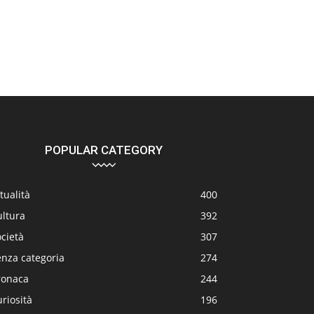
POPULAR CATEGORY
tualità
400
ultura
392
cietà
307
enza categoria
274
ronaca
244
riosità
196