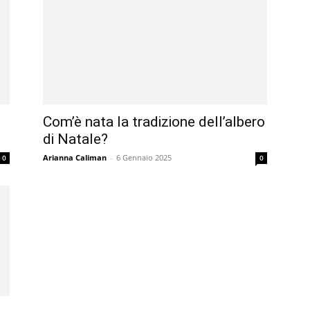
Com’è nata la tradizione dell’albero
di Natale?
Arianna Caliman
-
6 Gennaio 2025
0
0