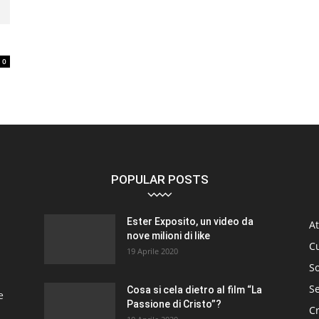
0
POPULAR POSTS
Ester Exposito, un video da
At
nove milioni di like
C
19 Aprile 2020
So
S
Cosa si cela dietro al film “La
e
Passione di Cristo”?
C