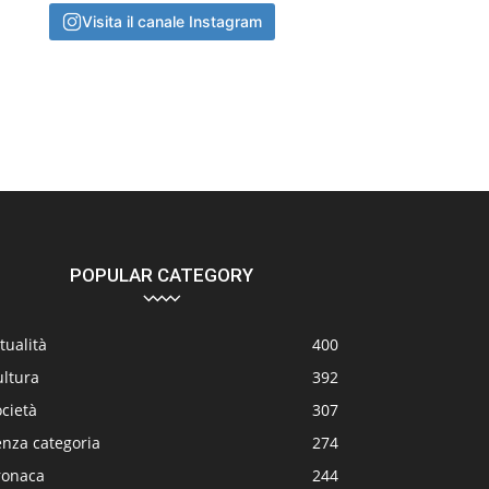
Visita il canale Instagram
POPULAR CATEGORY
tualità
400
ultura
392
cietà
307
enza categoria
274
ronaca
244