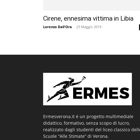
Cirene, ennesima vittima in Libia
Lorenzo Dall'Ora
-
23 Maggio 2019
Ermesverona.it è un progetto multimediale
didattico, formativo, senza scopo di lucro,
realizzato dagli studenti del liceo classico dell
Scuole “Alle Stimate” di Verona.