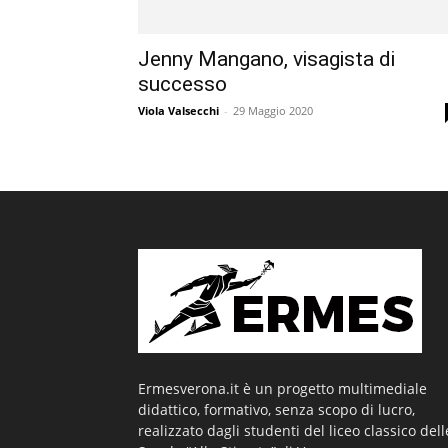
Jenny Mangano, visagista di
successo
Viola Valsecchi
-
29 Maggio 2020
Ermesverona.it è un progetto multimediale
didattico, formativo, senza scopo di lucro,
realizzato dagli studenti del liceo classico dell