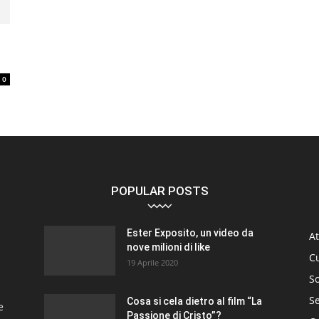
0
POPULAR POSTS
Ester Exposito, un video da
At
nove milioni di like
C
19 Aprile 2020
So
S
Cosa si cela dietro al film “La
e
Passione di Cristo”?