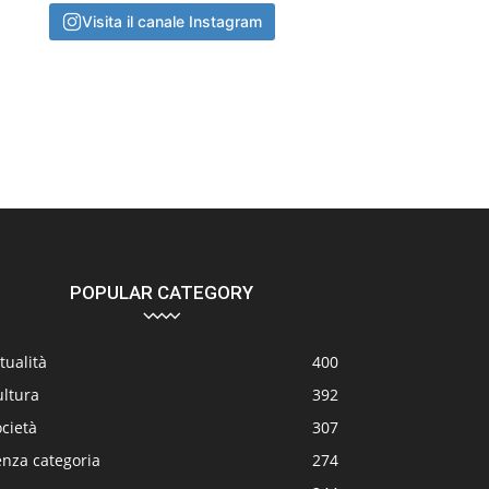
Visita il canale Instagram
POPULAR CATEGORY
tualità
400
ultura
392
cietà
307
enza categoria
274