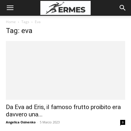
Home
Tags
Eva
Tag: eva
Da Eva ad Eris, il famoso frutto proibito era
davvero una...
Angelica Osinenko
-
5 Marzo 2023
0