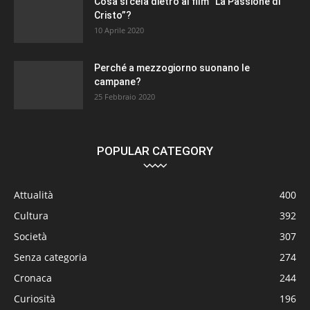
Cosa si cela dietro al film “La Passione di
Cristo”?
10 Aprile 2020
Perché a mezzogiorno suonano le
campane?
25 Febbraio 2020
POPULAR CATEGORY
Attualità
400
Cultura
392
Società
307
Senza categoria
274
Cronaca
244
Curiosità
196