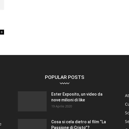
0
POPULAR POSTS
Ester Exposito, un video da
At
nove milioni di like
C
19 Aprile 2020
So
S
Cosa si cela dietro al film “La
e
Passione di Cristo”?