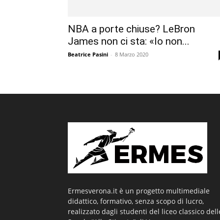
NBA a porte chiuse? LeBron
James non ci sta: «Io non...
Beatrice Pasini
-
8 Marzo 2020
Ermesverona.it è un progetto multimediale
didattico, formativo, senza scopo di lucro,
realizzato dagli studenti del liceo classico dell