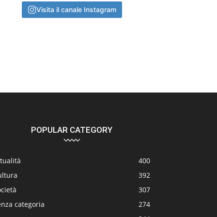
Visita il canale Instagram
POPULAR CATEGORY
tualità
400
ultura
392
cietà
307
enza categoria
274