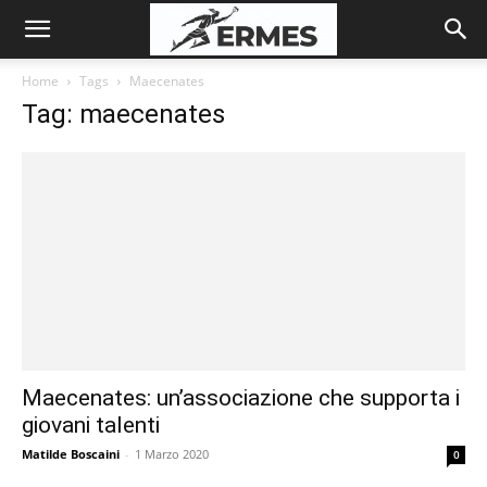
Home
Tags
Maecenates
Tag: maecenates
Maecenates: un’associazione che supporta i
giovani talenti
Matilde Boscaini
-
1 Marzo 2020
0