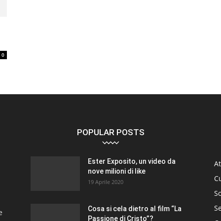
0
POPULAR POSTS
Ester Exposito, un video da
At
nove milioni di like
C
19 Aprile 2020
So
S
Cosa si cela dietro al film “La
e
Passione di Cristo”?