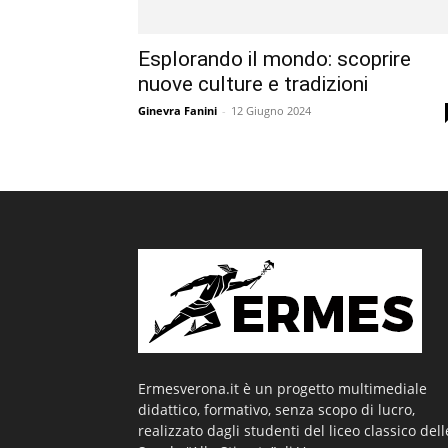
Esplorando il mondo: scoprire
nuove culture e tradizioni
Ginevra Fanini
-
12 Giugno 2024
Ermesverona.it è un progetto multimediale
didattico, formativo, senza scopo di lucro,
realizzato dagli studenti del liceo classico dell