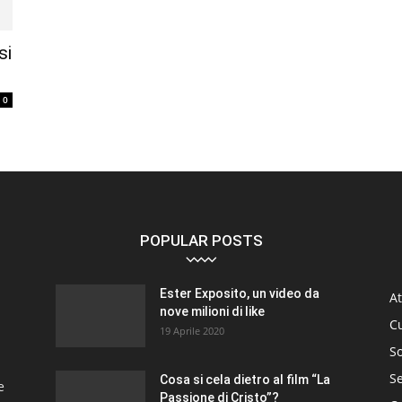
si
0
POPULAR POSTS
Ester Exposito, un video da
At
nove milioni di like
C
19 Aprile 2020
So
S
Cosa si cela dietro al film “La
e
Passione di Cristo”?