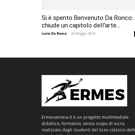
Si è spento Benvenuto Da Ronco: 
chiude un capitolo dell’arte...
Lucia Da Ronco
-
24 Maggio 2019
Ermesverona.it è un progetto multimediale
didattico, formativo, senza scopo di lucro,
realizzato dagli studenti del liceo classico dell