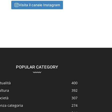
Visita il canale Instagram
POPULAR CATEGORY
tualità
400
ultura
392
cietà
307
enza categoria
274