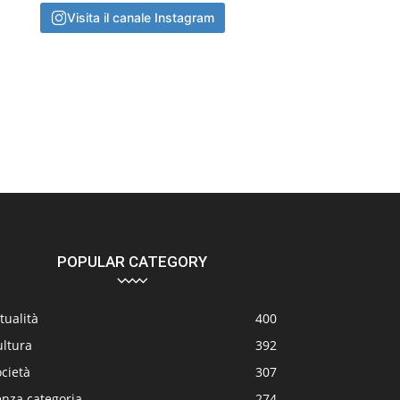
Visita il canale Instagram
POPULAR CATEGORY
tualità
400
ultura
392
cietà
307
enza categoria
274