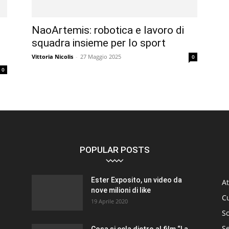
NaoArtemis: robotica e lavoro di
squadra insieme per lo sport
Vittoria Nicolis
-
27 Maggio 2025
0
0
POPULAR POSTS
Ester Exposito, un video da
At
nove milioni di like
C
19 Aprile 2020
So
S