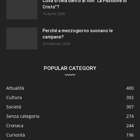
Cosa si cela dietro al film “La Passione di
Cristo”?
10 Aprile 2020
Perché a mezzogiorno suonano le
campane?
25 Febbraio 2020
POPULAR CATEGORY
Attualità
400
Cultura
392
Società
307
Senza categoria
274
Cronaca
244
Curiosità
196