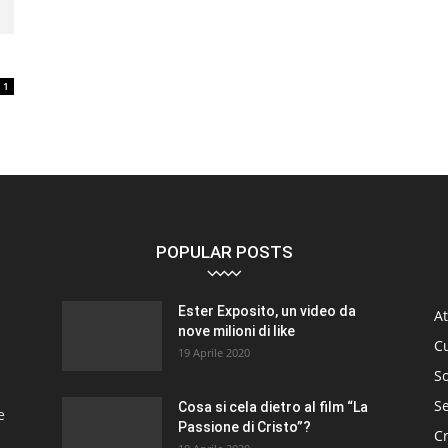
1
POPULAR POSTS
Ester Exposito, un video da
At
nove milioni di like
C
19 Aprile 2020
So
S
Cosa si cela dietro al film “La
e
Passione di Cristo”?
C