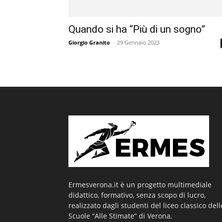
Quando si ha “Più di un sogno”
Giorgio Granito
-
29 Gennaio 2023
Ermesverona.it è un progetto multimediale
didattico, formativo, senza scopo di lucro,
realizzato dagli studenti del liceo classico dell
Scuole “Alle Stimate” di Verona.