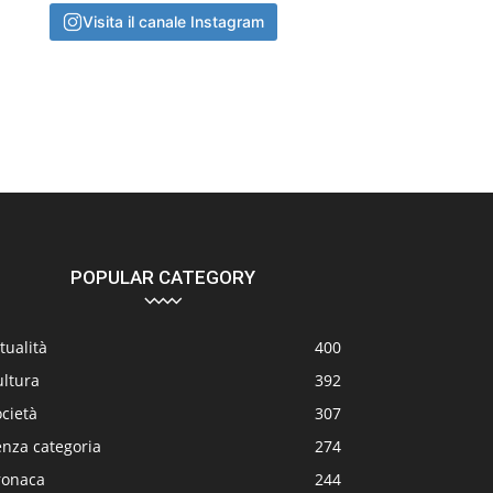
Visita il canale Instagram
POPULAR CATEGORY
tualità
400
ultura
392
cietà
307
enza categoria
274
ronaca
244