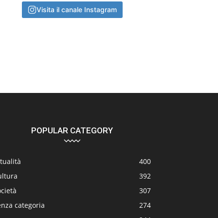
Visita il canale Instagram
POPULAR CATEGORY
tualità
400
ultura
392
cietà
307
enza categoria
274