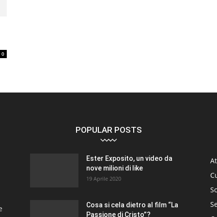
0
POPULAR POSTS
Ester Exposito, un video da
At
nove milioni di like
C
19 Aprile 2020
So
S
Cosa si cela dietro al film “La
e
Passione di Cristo”?