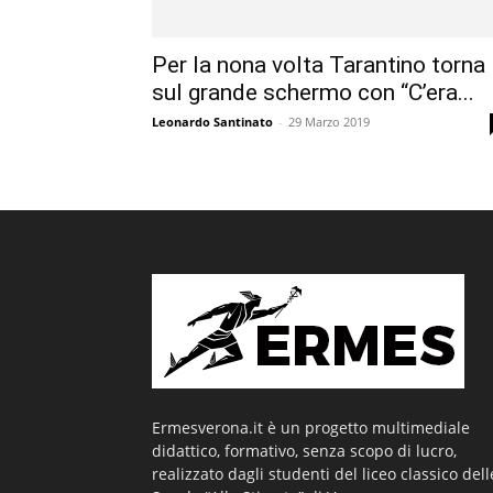
Per la nona volta Tarantino torna
sul grande schermo con “C’era...
Leonardo Santinato
-
29 Marzo 2019
Ermesverona.it è un progetto multimediale
didattico, formativo, senza scopo di lucro,
realizzato dagli studenti del liceo classico dell