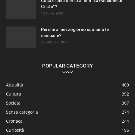
Cosa si cela dietro al film “La Passione di
Cristo”?
10 Aprile 2020
Perché a mezzogiorno suonano le
campane?
25 Febbraio 2020
POPULAR CATEGORY
Attualità
400
Cultura
392
Società
307
Senza categoria
274
Cronaca
244
Curiosità
196