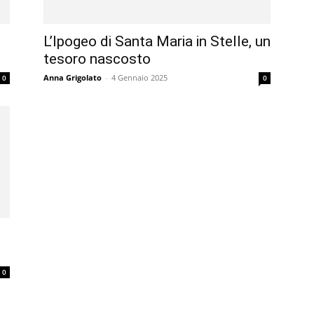
L’Ipogeo di Santa Maria in Stelle, un
e
tesoro nascosto
Anna Grigolato
-
4 Gennaio 2025
0
0
i
0