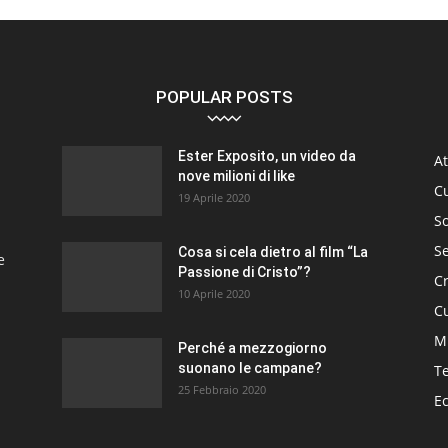
POPULAR POSTS
Ester Exposito, un video da
At
nove milioni di like
C
19 Aprile 2020
So
S
Cosa si cela dietro al film “La
e
Passione di Cristo”?
C
10 Aprile 2020
Cu
M
Perché a mezzogiorno
suonano le campane?
T
25 Febbraio 2020
E