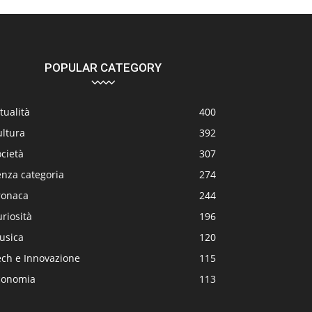
POPULAR CATEGORY
tualità
400
ultura
392
cietà
307
enza categoria
274
ronaca
244
riosità
196
usica
120
ech e Innovazione
115
conomia
113