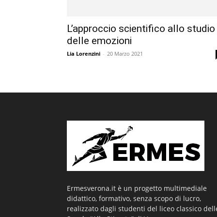
L’approccio scientifico allo studio
delle emozioni
Lia Lorenzini
-
20 Marzo 2021
Ermesverona.it è un progetto multimediale
didattico, formativo, senza scopo di lucro,
realizzato dagli studenti del liceo classico dell