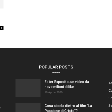
1
POPULAR POSTS
Ester Exposito, un video da
At
nove milioni di like
C
19 Aprile 2020
So
S
Cosa si cela dietro al film “La
e
Passione di Cristo”?