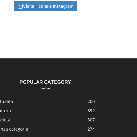
Visita il canale Instagram
POPULAR CATEGORY
tualità
400
ultura
392
cietà
307
enza categoria
274