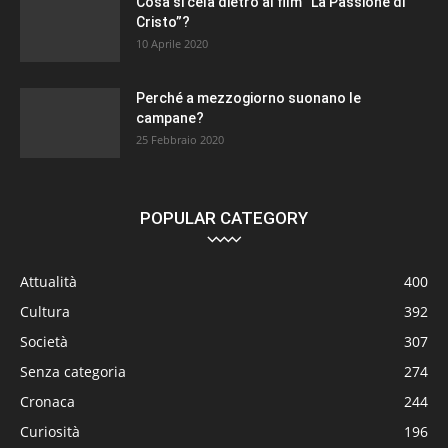
Cosa si cela dietro al film “La Passione di
Cristo”?
10 Aprile 2020
Perché a mezzogiorno suonano le
campane?
25 Febbraio 2020
POPULAR CATEGORY
Attualità
400
Cultura
392
Società
307
Senza categoria
274
Cronaca
244
Curiosità
196