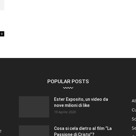
0
POPULAR POSTS
Ester Exposito, un video da
At
nove milioni di like
C
19 Aprile 2020
So
S
Cosa si cela dietro al film “La
e
Passione di Cristo”?