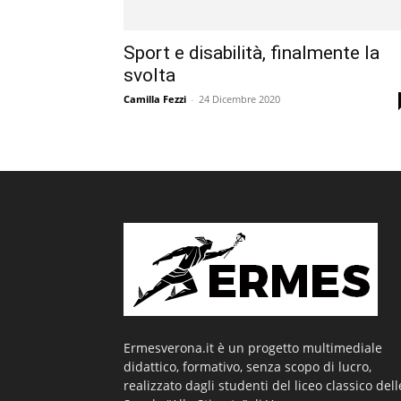
Sport e disabilità, finalmente la
svolta
Camilla Fezzi
-
24 Dicembre 2020
Ermesverona.it è un progetto multimediale
didattico, formativo, senza scopo di lucro,
realizzato dagli studenti del liceo classico dell