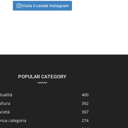
Visita il canale Instagram
POPULAR CATEGORY
tualità
400
ultura
392
cietà
307
enza categoria
274