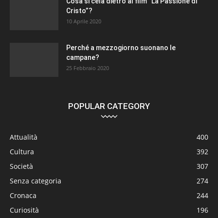
Cosa si cela dietro al film “La Passione di
Cristo”?
10 Aprile 2020
Perché a mezzogiorno suonano le
campane?
25 Febbraio 2020
POPULAR CATEGORY
Attualità
400
Cultura
392
Società
307
Senza categoria
274
Cronaca
244
Curiosità
196