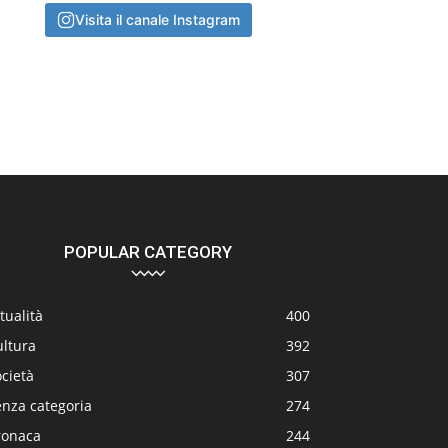
Visita il canale Instagram
POPULAR CATEGORY
tualità
400
ultura
392
cietà
307
enza categoria
274
ronaca
244