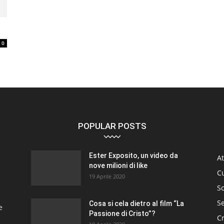
0
POPULAR POSTS
Ester Exposito, un video da
At
nove milioni di like
C
19 Aprile 2020
So
S
Cosa si cela dietro al film “La
e
Passione di Cristo”?
C