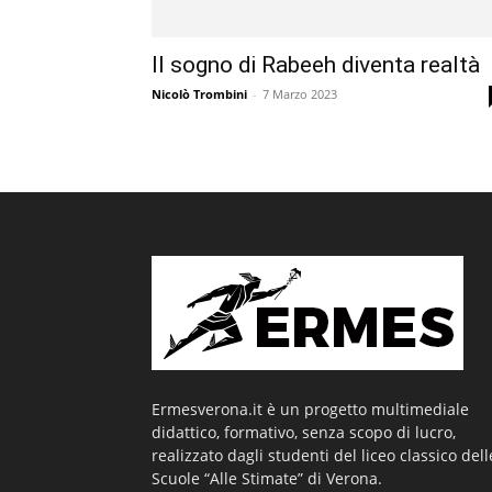
Il sogno di Rabeeh diventa realtà
Nicolò Trombini
-
7 Marzo 2023
Ermesverona.it è un progetto multimediale
didattico, formativo, senza scopo di lucro,
realizzato dagli studenti del liceo classico dell
Scuole “Alle Stimate” di Verona.