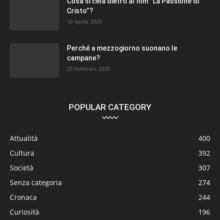
Cosa si cela dietro al film “La Passione di
Cristo”?
10 Aprile 2020
Perché a mezzogiorno suonano le
campane?
25 Febbraio 2020
POPULAR CATEGORY
Attualità
400
Cultura
392
Società
307
Senza categoria
274
Cronaca
244
Curiosità
196