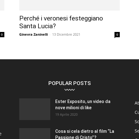
Perché i veronesi festeggiano
Santa Lucia?
Ginevra Zaninelli
-
13 Dicembre 2021
0
0
POPULAR POSTS
Ester Exposito, un video da
At
nove milioni di like
C
19 Aprile 2020
So
S
Cosa si cela dietro al film “La
e
Passione di Cristo”?