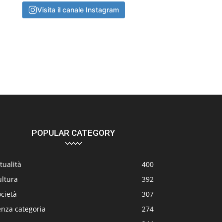
Visita il canale Instagram
POPULAR CATEGORY
tualità
400
ultura
392
cietà
307
enza categoria
274