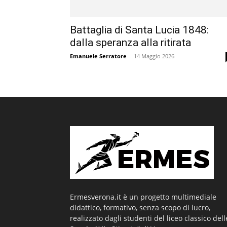
Battaglia di Santa Lucia 1848:
dalla speranza alla ritirata
Emanuele Serratore
-
14 Maggio 2026
Ermesverona.it è un progetto multimediale
didattico, formativo, senza scopo di lucro,
realizzato dagli studenti del liceo classico dell