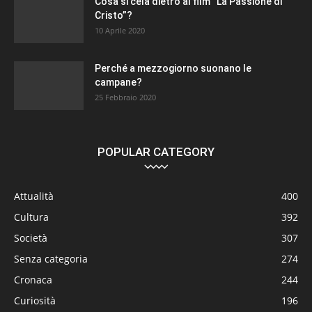
Cosa si cela dietro al film “La Passione di
Cristo”?
10 Aprile 2020
Perché a mezzogiorno suonano le
campane?
25 Febbraio 2020
POPULAR CATEGORY
Attualità
400
Cultura
392
Società
307
Senza categoria
274
Cronaca
244
Curiosità
196