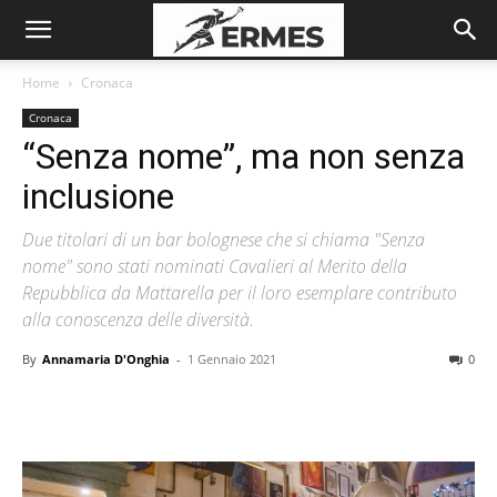
Home
Cronaca
Cronaca
“Senza nome”, ma non senza
inclusione
Due titolari di un bar bolognese che si chiama "Senza
nome" sono stati nominati Cavalieri al Merito della
Repubblica da Mattarella per il loro esemplare contributo
alla conoscenza delle diversità.
By
Annamaria D'Onghia
-
1 Gennaio 2021
0