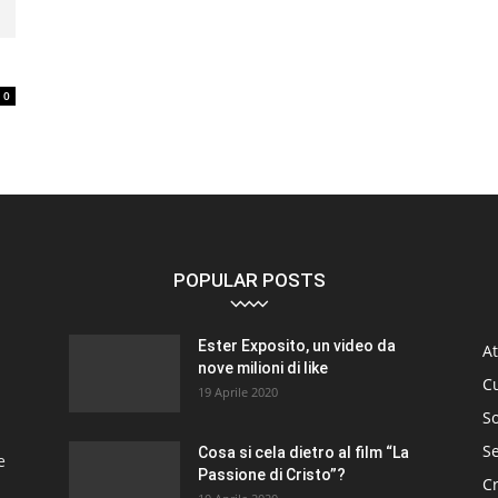
0
POPULAR POSTS
Ester Exposito, un video da
At
nove milioni di like
C
19 Aprile 2020
So
S
Cosa si cela dietro al film “La
e
Passione di Cristo”?
C