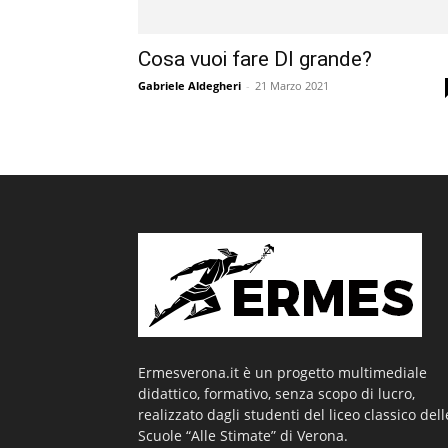
Cosa vuoi fare DI grande?
Gabriele Aldegheri
-
21 Marzo 2021
Ermesverona.it è un progetto multimediale
didattico, formativo, senza scopo di lucro,
realizzato dagli studenti del liceo classico dell
Scuole “Alle Stimate” di Verona.