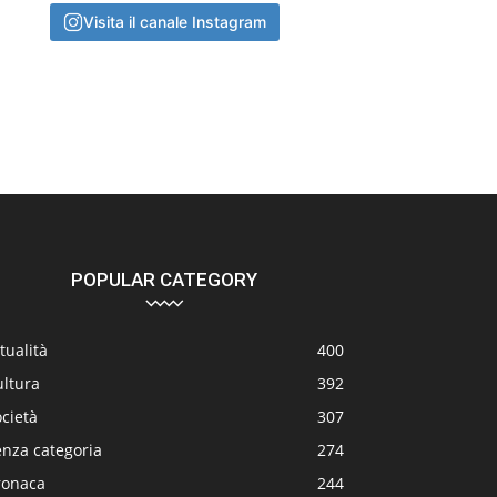
Visita il canale Instagram
POPULAR CATEGORY
tualità
400
ultura
392
cietà
307
enza categoria
274
ronaca
244