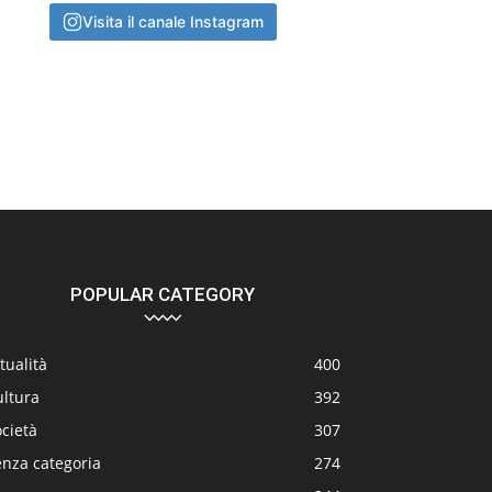
Visita il canale Instagram
POPULAR CATEGORY
tualità
400
ultura
392
cietà
307
enza categoria
274