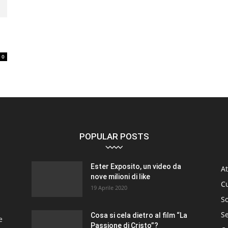
0
POPULAR POSTS
Ester Exposito, un video da
At
nove milioni di like
C
19 Aprile 2020
So
S
Cosa si cela dietro al film “La
e
Passione di Cristo”?