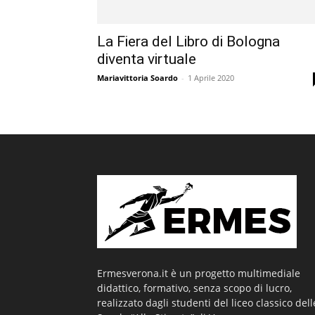
La Fiera del Libro di Bologna
diventa virtuale
Mariavittoria Soardo
-
1 Aprile 2020
Ermesverona.it è un progetto multimediale
didattico, formativo, senza scopo di lucro,
realizzato dagli studenti del liceo classico dell