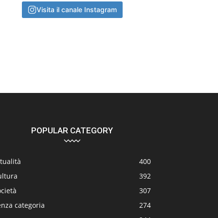
Visita il canale Instagram
POPULAR CATEGORY
tualità
400
ultura
392
cietà
307
enza categoria
274