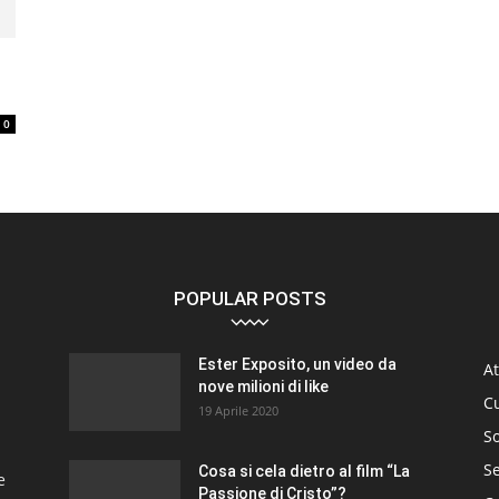
0
POPULAR POSTS
Ester Exposito, un video da
At
nove milioni di like
C
19 Aprile 2020
So
S
Cosa si cela dietro al film “La
e
Passione di Cristo”?