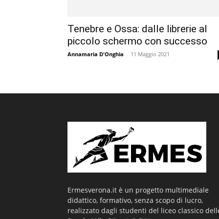
Tenebre e Ossa: dalle librerie al
piccolo schermo con successo
Annamaria D'Onghia
-
11 Maggio 2021
Ermesverona.it è un progetto multimediale
didattico, formativo, senza scopo di lucro,
realizzato dagli studenti del liceo classico dell