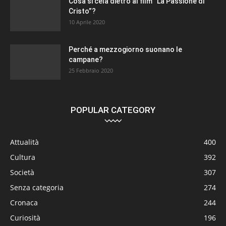
Cosa si cela dietro al film “La Passione di
Cristo”?
10 Aprile 2020
Perché a mezzogiorno suonano le
campane?
25 Febbraio 2020
POPULAR CATEGORY
Attualità
400
Cultura
392
Società
307
Senza categoria
274
Cronaca
244
Curiosità
196