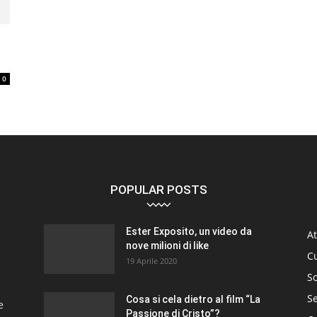
0
POPULAR POSTS
Ester Exposito, un video da
At
nove milioni di like
C
19 Aprile 2020
So
S
Cosa si cela dietro al film “La
e
Passione di Cristo”?