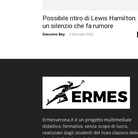
Possibile ritiro di Lewis Hamilton:
un silenzio che fa rumore
Giacomo Bay
-
3 Gennaio 2022
Ermesverona.it è un progetto multimediale
didattico, formativo, senza scopo di lucro,
realizzato dagli studenti del liceo classico dell