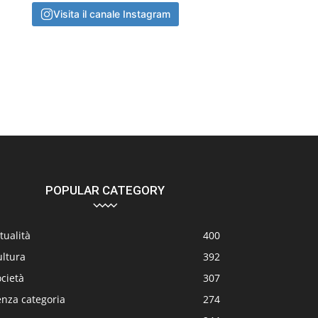
Visita il canale Instagram
POPULAR CATEGORY
tualità
400
ultura
392
cietà
307
enza categoria
274