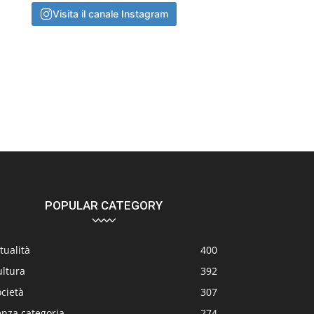
Visita il canale Instagram
POPULAR CATEGORY
tualità
400
ultura
392
cietà
307
enza categoria
274