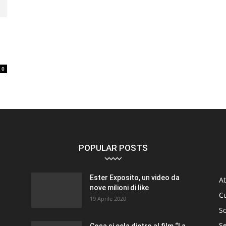
0
POPULAR POSTS
Ester Exposito, un video da
At
nove milioni di like
C
19 Aprile 2020
So
S