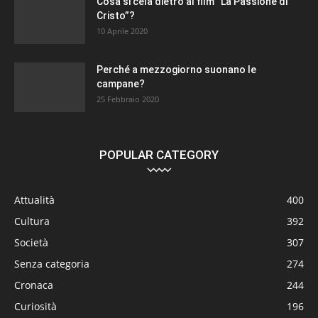
Cosa si cela dietro al film “La Passione di
Cristo”?
10 Aprile 2020
Perché a mezzogiorno suonano le
campane?
25 Febbraio 2020
POPULAR CATEGORY
Attualità
400
Cultura
392
Società
307
Senza categoria
274
Cronaca
244
Curiosità
196