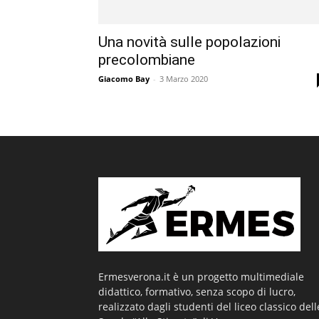
Una novità sulle popolazioni
precolombiane
Giacomo Bay
-
3 Marzo 2020
Ermesverona.it è un progetto multimediale
didattico, formativo, senza scopo di lucro,
realizzato dagli studenti del liceo classico dell