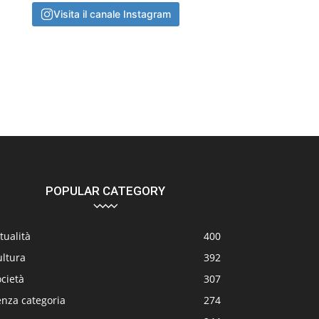
Visita il canale Instagram
POPULAR CATEGORY
tualità
400
ultura
392
cietà
307
enza categoria
274