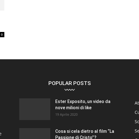
0
POPULAR POSTS
Ester Exposito, un video da
At
nove milioni di like
C
19 Aprile 2020
So
S
Cosa si cela dietro al film “La
e
Passione di Cristo”?