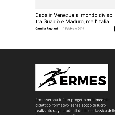
Caos in Venezuela: mondo diviso
tra Guaidò e Maduro, ma l’Italia...
Camilla Fagnani
-
11 Febbraio 2019
Ermesverona.it è un progetto multimediale
didattico, formativo, senza scopo di lucro,
realizzato dagli studenti del liceo classico dell