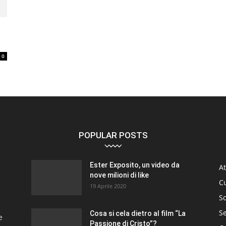
0
POPULAR POSTS
Ester Exposito, un video da
At
nove milioni di like
C
19 Aprile 2020
So
S
Cosa si cela dietro al film “La
e
Passione di Cristo”?