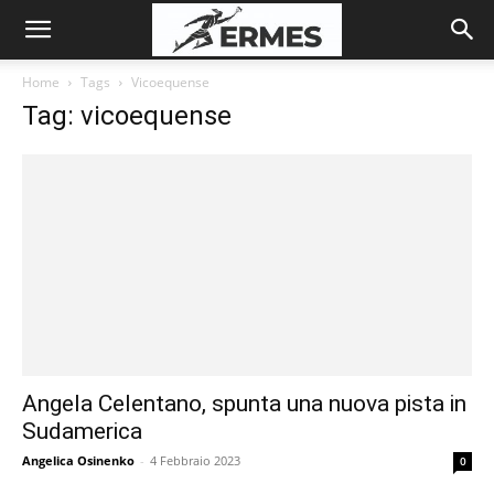
Home
Tags
Vicoequense
Tag: vicoequense
Angela Celentano, spunta una nuova pista in
Sudamerica
Angelica Osinenko
-
4 Febbraio 2023
0