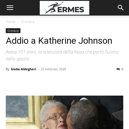
Home
Cronaca
Cronaca
Addio a Katherine Johnson
Aveva 101 anni, la scienziata della Nasa che portò l’uomo
nello spazio.
By
Giulia Aldegheri
-
25 Febbraio 2020
0